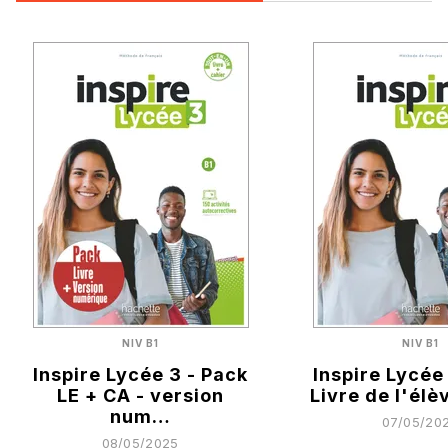
NIV B1
NIV B1
Inspire Lycée 3 - Pack
Inspire Lycée
LE + CA - version
Livre de l'él
num…
07/05/20
08/05/2025