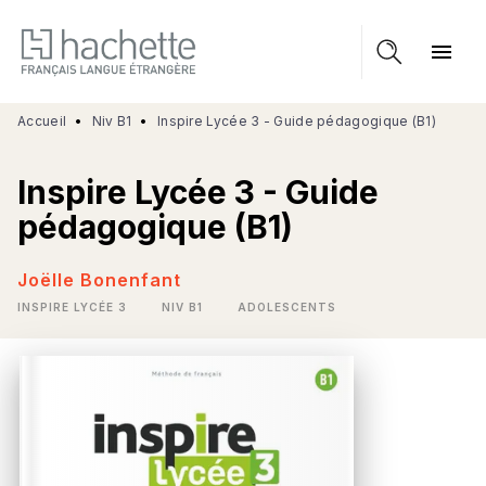
MENU
RECHERCHE
CONTENU
menu
PIED DE PAGE
Accueil
•
Niv B1
•
Inspire Lycée 3 - Guide pédagogique (B1)
Inspire Lycée 3 - Guide
pédagogique (B1)
Joëlle Bonenfant
INSPIRE LYCÉE 3
NIV B1
ADOLESCENTS