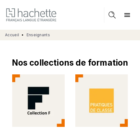
MENU
RECHERCHE
CONTENU
menu
PIED DE PAGE
Accueil
•
Enseignants
Nos collections de formation
Collection F
Pratiques de
classe