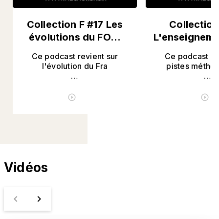
Collection F #17 Les
Collection
évolutions du FO…
L'enseigneme
Ce podcast revient sur
Ce podcast d
l'évolution du Fra
pistes métho
…
…
ÉCOUTER LE PODCAST
É
play_circle_outline
play_circle_outline
Vidéos
navigate_before
navigate_next